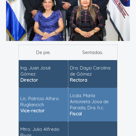
De pie.
Sentadas.
Ing. Juan José
Dra. Daysi Carolina
Gómez
de Gómez
Director
Rectora
Licda. María
Lic. Patricio Alfaro
Antonieta Josa de
Rugliancich
Parada, Dra. h.c.
Vice-rector
Fiscal
Mtro. Julio Alfredo
Rivas